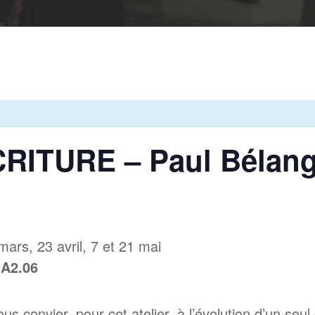
RITURE – Paul Bélang
 mars, 23 avril, 7 et 21 mai
 A2.06
us convier, pour cet atelier, à l’évolution d’un seul c