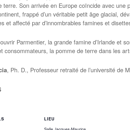
terre. Son arrivée en Europe coïncide avec une pér
ntinent, frappé d’un véritable petit âge glacial, d
es et affecté par d’innombrables famines et disette
uvrir Parmentier, la grande famine d’Irlande et son
 et consommateurs, la pomme de terre dans les art
cia
, Ph. D., Professeur retraité de l’université de 
$
LS
LIEU
Salle Jacques-Maurice