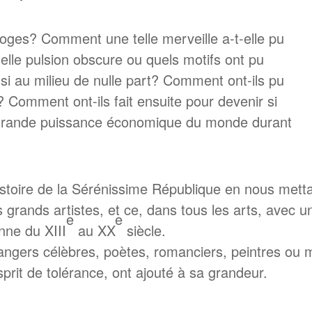
ges? Comment une telle merveille a-t-elle pu
quelle pulsion obscure ou quels motifs ont pu
nsi au milieu de nulle part? Comment ont-ils pu
s? Comment ont-ils fait ensuite pour devenir si
us grande puissance économique du monde durant
histoire de la Sérénissime République en nous mett
ses grands artistes, et ce, dans tous les arts, avec
e
e
enne du XIII
au XX
siècle.
ngers célèbres, poètes, romanciers, peintres ou m
rit de tolérance, ont ajouté à sa grandeur.