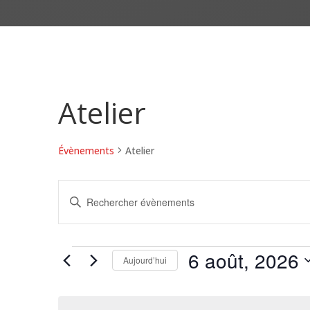
Atelier
Évènements
Atelier
Recherche
Saisir
et
mot-
navigation
de
clé.
Évènements
6 août, 2026
vues
Rechercher
Aujourd’hui
Évènements
Évènements
Sélectionnez
par
une